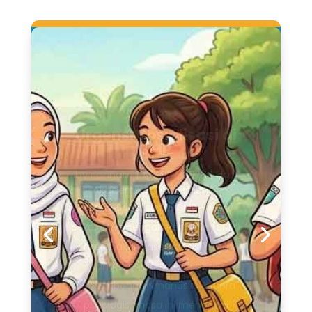
Urgensi Sosialisasi di
SMP
by
riannam
|
April 27, 2026
|
Non
Akademik
| 0 Comments
Urgensi Sosialisasi di SMP - Masa
Sekolah Menengah Pertama (SMP)
merupakan fase transisi yang
sangat krusial dalam siklus
perkembangan manusia. Secara
psikologis, masa ini menandai
peralihan dari masa kanak-kanak
menuju remaja awal, di mana