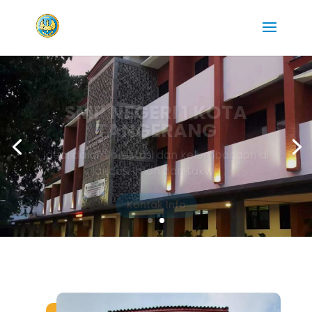
SMP NEGERI 1 KOTA
TANGERANG
Ideal dalam prestasi dan kelembagaan di
landasi iman dan takwa
Kontak Info