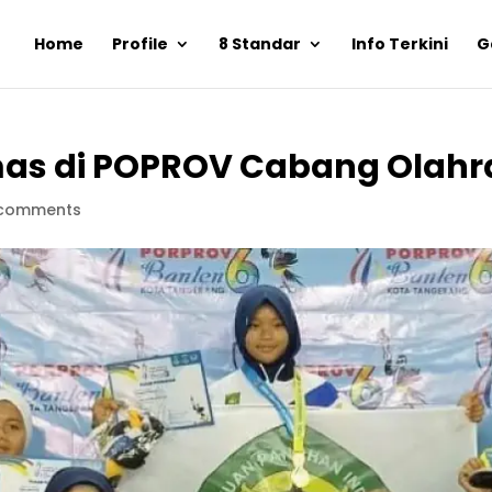
Home
Profile
8 Standar
Info Terkini
G
Emas di POPROV Cabang Olah
 comments