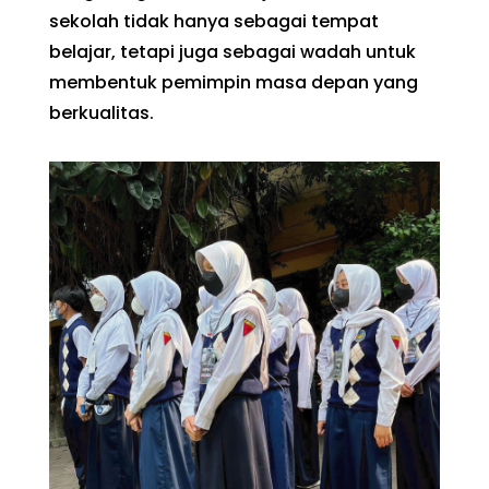
sekolah tidak hanya sebagai tempat
belajar, tetapi juga sebagai wadah untuk
membentuk pemimpin masa depan yang
berkualitas.