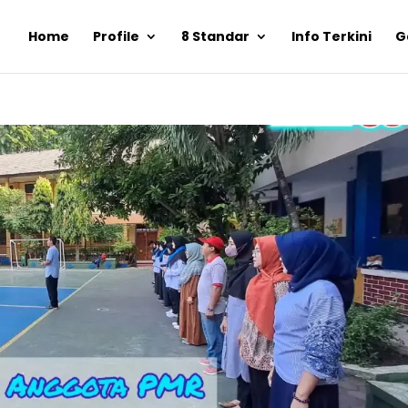
Home
Profile
8 Standar
Info Terkini
G