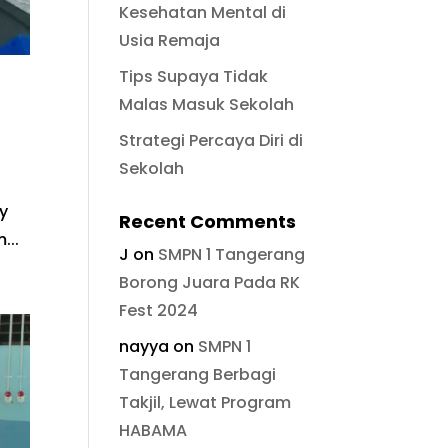
Kesehatan Mental di
Usia Remaja
Tips Supaya Tidak
Malas Masuk Sekolah
Strategi Percaya Diri di
Sekolah
y
Recent Comments
...
J
on
SMPN 1 Tangerang
Borong Juara Pada RK
Fest 2024
nayya
on
SMPN 1
Tangerang Berbagi
Takjil, Lewat Program
HABAMA