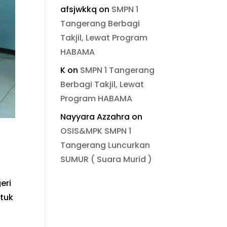
afsjwkkq
on
SMPN 1
Tangerang Berbagi
Takjil, Lewat Program
HABAMA
K
on
SMPN 1 Tangerang
Berbagi Takjil, Lewat
Program HABAMA
Nayyara Azzahra
on
OSIS&MPK SMPN 1
Tangerang Luncurkan
SUMUR ( Suara Murid )
eri
ntuk